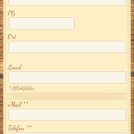
Plz
Ort
Land
* Pflichtfelder
eMail **
Telefon **