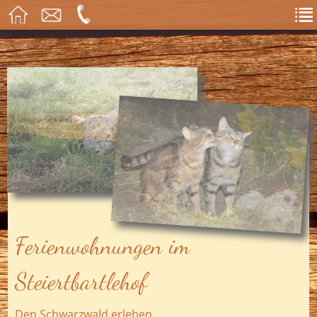
Ferienwohnungen im
Steiertbartlehof
Den Schwarzwald erleben