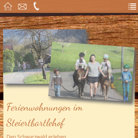
Ferienwohnungen im
Steiertbartlehof
Den Schwarzwald erleben