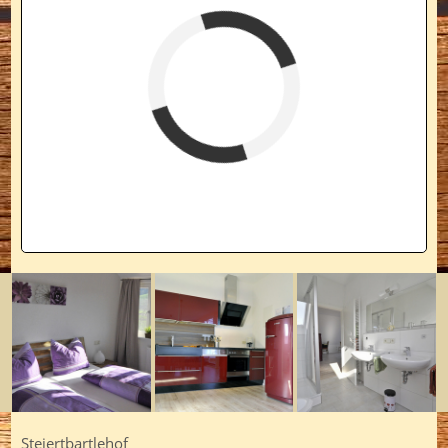
verfügbar (Anreise)
Abreise
verfügbar
belegt
Steiertbartlehof