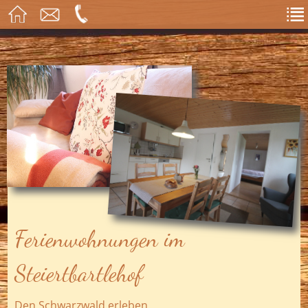
Ferienwohnungen im
Steiertbartlehof
Den Schwarzwald erleben