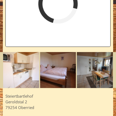
verfügbar (Anreise)
Abreise
verfügbar
belegt
Steiertbartlehof
Geroldstal 2
79254 Oberried