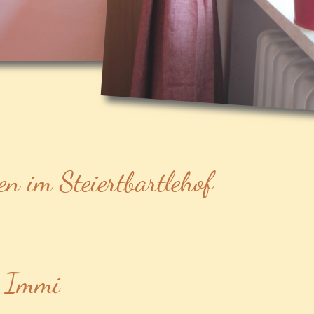
n im Steiertbartlehof
g Immi