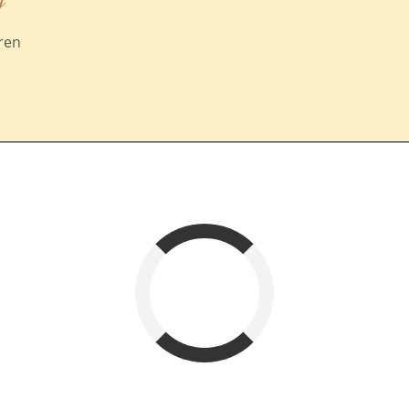
ren
Fewoname
Abreise
verfügbar
belegt